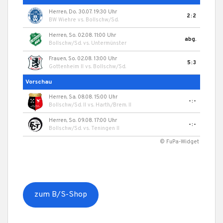
Herren, Do. 30.07. 19:30 Uhr
2:2
BW Wiehre
vs.
Bollschw/Sd.
Herren, So. 02.08. 11:00 Uhr
abg.
Bollschw/Sd.
vs.
Untermünster
Frauen, So. 02.08. 13:00 Uhr
5:3
Gottenheim II
vs.
Bollschw/Sd.
Vorschau
Herren, Sa. 08.08. 15:00 Uhr
-:-
Bollschw/Sd. II
vs.
Harth./Brem. II
Herren, So. 09.08. 17:00 Uhr
-:-
Bollschw/Sd.
vs.
Teningen II
© FuPa-Widget
zum B/S-Shop