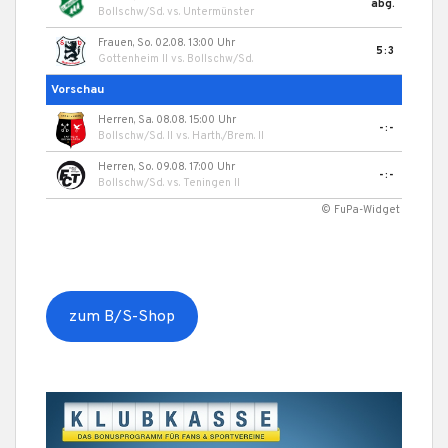
abg.
Bollschw/Sd.
vs.
Untermünster
Frauen, So. 02.08. 13:00 Uhr
5:3
Gottenheim II
vs.
Bollschw/Sd.
Vorschau
Herren, Sa. 08.08. 15:00 Uhr
-:-
Bollschw/Sd. II
vs.
Harth./Brem. II
Herren, So. 09.08. 17:00 Uhr
-:-
Bollschw/Sd.
vs.
Teningen II
© FuPa-Widget
zum B/S-Shop