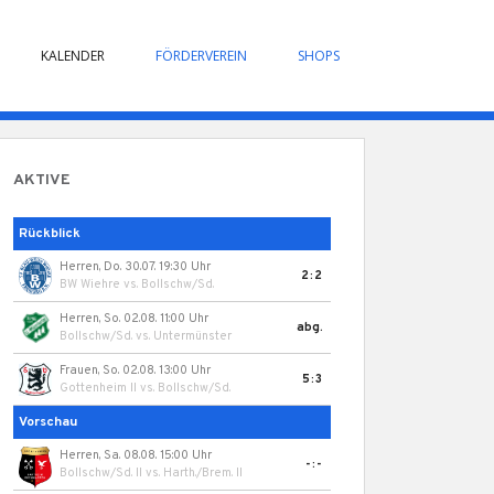
KALENDER
FÖRDERVEREIN
SHOPS
AKTIVE
Rückblick
Herren, Do. 30.07. 19:30 Uhr
2:2
BW Wiehre
vs.
Bollschw/Sd.
Herren, So. 02.08. 11:00 Uhr
abg.
Bollschw/Sd.
vs.
Untermünster
Frauen, So. 02.08. 13:00 Uhr
5:3
Gottenheim II
vs.
Bollschw/Sd.
Vorschau
Herren, Sa. 08.08. 15:00 Uhr
-:-
Bollschw/Sd. II
vs.
Harth./Brem. II