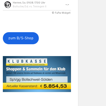
Herren, So. 09.08. 17:00 Uhr
-:-
Bollschw/Sd.
vs.
Teningen II
© FuPa-Widget
zum B/S-Shop