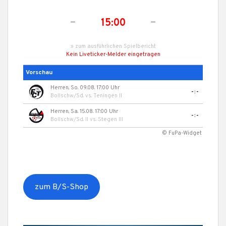
-
-
15:00
» zum ausführlichen Spielbericht
Kein Liveticker-Melder eingetragen
Vorschau
Herren, So. 09.08. 17:00 Uhr
-:-
Bollschw/Sd.
vs.
Teningen II
Herren, Sa. 15.08. 17:00 Uhr
-:-
Bollschw/Sd. II
vs.
Stegen III
© FuPa-Widget
zum B/S-Shop