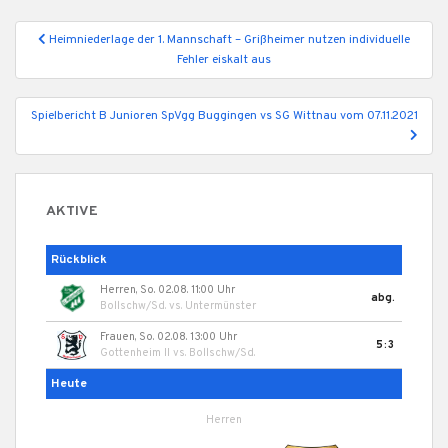
Beitragsnavigation
Heimniederlage der 1. Mannschaft – Grißheimer nutzen individuelle
Fehler eiskalt aus
Spielbericht B Junioren SpVgg Buggingen vs SG Wittnau vom 07.11.2021
AKTIVE
Rückblick
Herren, So. 02.08. 11:00 Uhr
abg.
Bollschw/Sd.
vs.
Untermünster
Frauen, So. 02.08. 13:00 Uhr
5:3
Gottenheim II
vs.
Bollschw/Sd.
Heute
Herren