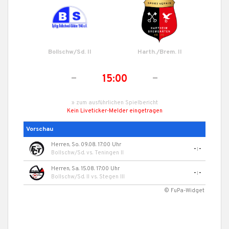
Bollschw/Sd. II
Harth./Brem. II
-
-
15:00
» zum ausführlichen Spielbericht
Kein Liveticker-Melder eingetragen
Vorschau
Herren, So. 09.08. 17:00 Uhr
-:-
Bollschw/Sd.
vs.
Teningen II
Herren, Sa. 15.08. 17:00 Uhr
-:-
Bollschw/Sd. II
vs.
Stegen III
© FuPa-Widget