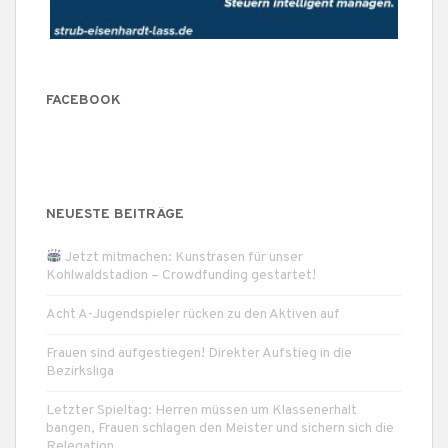
FACEBOOK
NEUESTE BEITRÄGE
Jetzt mitmachen: Kunstrasen für unser
Kohlwaldstadion – Crowdfunding gestartet!
Acht A-Jugendspieler rücken zu den Aktiven auf
Frauen sind aufgestiegen! Direkter Aufstieg in die
Bezirksliga
Letzter Spieltag: Herren müssen um Klassenerhalt
bangen, Frauen schlagen den Meister und sichern sich die
Relegation