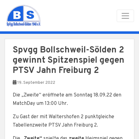
Skip to main content
Spvgg Bollschweil-Sölden 2
gewinnt Spitzenspiel gegen
PTSV Jahn Freiburg 2
19. September 2022
Die „Zweite“ eröffnete am Sonntag 18.09.22 den
MatchDay um 13:00 Uhr.
Zu Gast der mit Waltershofen 2 punktgleiche
Tabellenzweite PTSV Jahn Freiburg 2.
Die
„Zweite“
spielte das
zweite
Heimspiel gegen