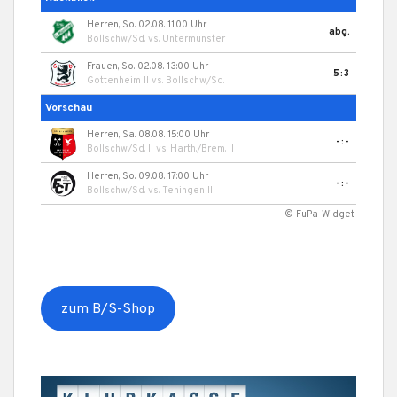
Herren, So. 02.08. 11:00 Uhr
abg.
Bollschw/Sd.
vs.
Untermünster
Frauen, So. 02.08. 13:00 Uhr
5:3
Gottenheim II
vs.
Bollschw/Sd.
Vorschau
Herren, Sa. 08.08. 15:00 Uhr
-:-
Bollschw/Sd. II
vs.
Harth./Brem. II
Herren, So. 09.08. 17:00 Uhr
-:-
Bollschw/Sd.
vs.
Teningen II
© FuPa-Widget
zum B/S-Shop