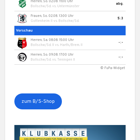
Herren, So. 02.08. 11:00 Uhr
abg.
Bollschw/Sd.
vs.
Untermünster
Frauen, So. 02.08. 13:00 Uhr
5:3
Gottenheim II
vs.
Bollschw/Sd.
Vorschau
Herren, Sa. 08.08. 15:00 Uhr
-:-
Bollschw/Sd. II
vs.
Harth./Brem. II
Herren, So. 09.08. 17:00 Uhr
-:-
Bollschw/Sd.
vs.
Teningen II
© FuPa-Widget
zum B/S-Shop