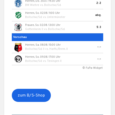
Herren, Do. 30.07. 19:30 Uhr
2:2
BW Wiehre
vs.
Bollschw/Sd.
Herren, So. 02.08. 11:00 Uhr
abg.
Bollschw/Sd.
vs.
Untermünster
Frauen, So. 02.08. 13:00 Uhr
5:3
Gottenheim II
vs.
Bollschw/Sd.
Vorschau
Herren, Sa. 08.08. 15:00 Uhr
-:-
Bollschw/Sd. II
vs.
Harth./Brem. II
Herren, So. 09.08. 17:00 Uhr
-:-
Bollschw/Sd.
vs.
Teningen II
© FuPa-Widget
zum B/S-Shop