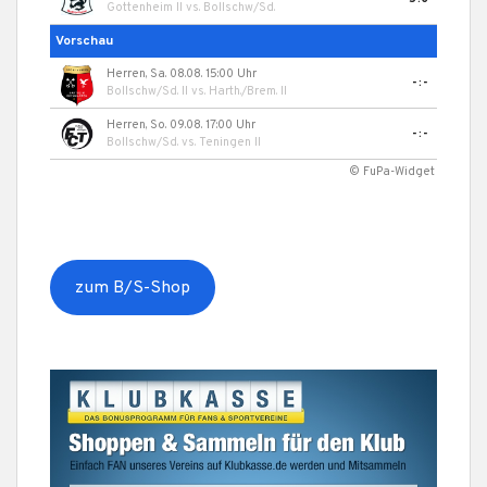
Gottenheim II
vs.
Bollschw/Sd.
Vorschau
Herren, Sa. 08.08. 15:00 Uhr
-:-
Bollschw/Sd. II
vs.
Harth./Brem. II
Herren, So. 09.08. 17:00 Uhr
-:-
Bollschw/Sd.
vs.
Teningen II
© FuPa-Widget
zum B/S-Shop