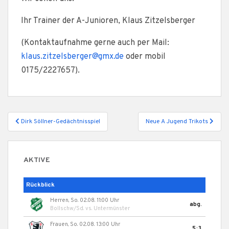
Ihr Trainer der A-Junioren, Klaus Zitzelsberger
(Kontaktaufnahme gerne auch per Mail:
klaus.zitzelsberger@gmx.de
oder mobil
0175/2227657).
Beitragsnavigation
Dirk Söllner-Gedächtnisspiel
Neue A Jugend Trikots
AKTIVE
Rückblick
Herren, So. 02.08. 11:00 Uhr
abg.
Bollschw/Sd.
vs.
Untermünster
Frauen, So. 02.08. 13:00 Uhr
5:3