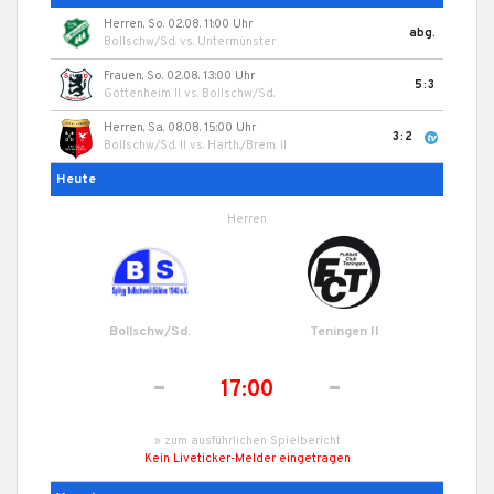
Herren, So. 02.08. 11:00 Uhr
abg.
Bollschw/Sd.
vs.
Untermünster
Frauen, So. 02.08. 13:00 Uhr
5:3
Gottenheim II
vs.
Bollschw/Sd.
Herren, Sa. 08.08. 15:00 Uhr
3:2
Bollschw/Sd. II
vs.
Harth./Brem. II
Heute
Herren
Bollschw/Sd.
Teningen II
-
-
17:00
» zum ausführlichen Spielbericht
Kein Liveticker-Melder eingetragen