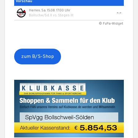
Vorschau
Herren, Sa. 15.08. 17:00 Uhr
-:-
Bollschw/Sd. II
vs.
Stegen III
© FuPa-Widget
zum B/S-Shop